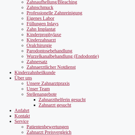
Zahnaufhellung/Bleaching
Zahnschmuck
Professionelle Zahnreinigung
Eigenes Labor
Füllungen Inlays
Zahn Implantat
Kinderprophylaxe
Kinderzahnarzt
Oralchirurgie
Parodontosebehandlung
Wurzelkanalbehandlung (Endodontie)
Zahnersatz
Zahnaerztlicher Notdienst
Kinderzahnheilkunde
Über uns
Unsere Zahnarztpraxis
Unser Team
Stellenangebote
Zahnarzthelferin gesucht
Zahnarzt gesucht
Anfahrt
Kontakt
Service
Patientenbewertungen
Zahnarzt Preisvergleich