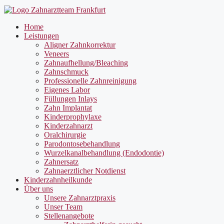
Home
Leistungen
Aligner Zahnkorrektur
Veneers
Zahnaufhellung/Bleaching
Zahnschmuck
Professionelle Zahnreinigung
Eigenes Labor
Füllungen Inlays
Zahn Implantat
Kinderprophylaxe
Kinderzahnarzt
Oralchirurgie
Parodontosebehandlung
Wurzelkanalbehandlung (Endodontie)
Zahnersatz
Zahnaerztlicher Notdienst
Kinderzahnheilkunde
Über uns
Unsere Zahnarztpraxis
Unser Team
Stellenangebote