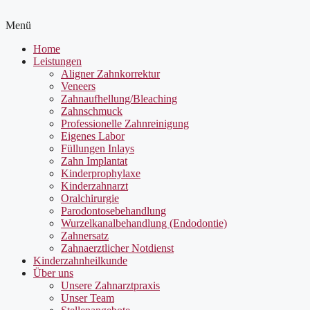
Menü
Home
Leistungen
Aligner Zahnkorrektur
Veneers
Zahnaufhellung/Bleaching
Zahnschmuck
Professionelle Zahnreinigung
Eigenes Labor
Füllungen Inlays
Zahn Implantat
Kinderprophylaxe
Kinderzahnarzt
Oralchirurgie
Parodontosebehandlung
Wurzelkanalbehandlung (Endodontie)
Zahnersatz
Zahnaerztlicher Notdienst
Kinderzahnheilkunde
Über uns
Unsere Zahnarztpraxis
Unser Team