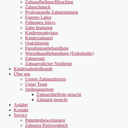
Zahnaufhellung/Bleaching
Zahnschmuck
Professionelle Zahnreinigung
Eigenes Labor
Füllungen Inlays
Zahn Implantat
Kinderprophylaxe
Kinderzahnarzt
Oralchirurgie
Parodontosebehandlung
Wurzelkanalbehandlung (Endodontie)
Zahnersatz
Zahnaerztlicher Notdienst
Kinderzahnheilkunde
Über uns
Unsere Zahnarztpraxis
Unser Team
Stellenangebote
Zahnarzthelferin gesucht
Zahnarzt gesucht
Anfahrt
Kontakt
Service
Patientenbewertungen
Zahnarzt Preisvergleich