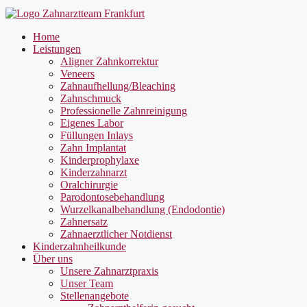
Home
Leistungen
Aligner Zahnkorrektur
Veneers
Zahnaufhellung/Bleaching
Zahnschmuck
Professionelle Zahnreinigung
Eigenes Labor
Füllungen Inlays
Zahn Implantat
Kinderprophylaxe
Kinderzahnarzt
Oralchirurgie
Parodontosebehandlung
Wurzelkanalbehandlung (Endodontie)
Zahnersatz
Zahnaerztlicher Notdienst
Kinderzahnheilkunde
Über uns
Unsere Zahnarztpraxis
Unser Team
Stellenangebote