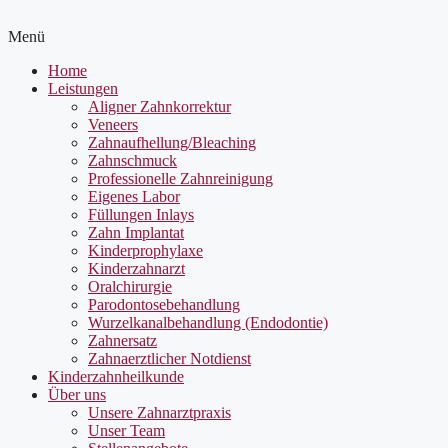
Menü
Home
Leistungen
Aligner Zahnkorrektur
Veneers
Zahnaufhellung/Bleaching
Zahnschmuck
Professionelle Zahnreinigung
Eigenes Labor
Füllungen Inlays
Zahn Implantat
Kinderprophylaxe
Kinderzahnarzt
Oralchirurgie
Parodontosebehandlung
Wurzelkanalbehandlung (Endodontie)
Zahnersatz
Zahnaerztlicher Notdienst
Kinderzahnheilkunde
Über uns
Unsere Zahnarztpraxis
Unser Team