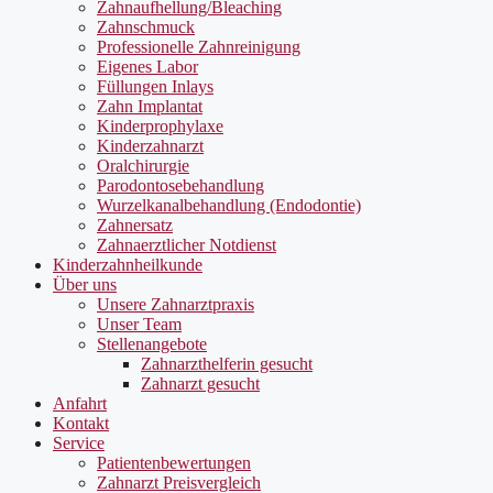
Zahnaufhellung/Bleaching
Zahnschmuck
Professionelle Zahnreinigung
Eigenes Labor
Füllungen Inlays
Zahn Implantat
Kinderprophylaxe
Kinderzahnarzt
Oralchirurgie
Parodontosebehandlung
Wurzelkanalbehandlung (Endodontie)
Zahnersatz
Zahnaerztlicher Notdienst
Kinderzahnheilkunde
Über uns
Unsere Zahnarztpraxis
Unser Team
Stellenangebote
Zahnarzthelferin gesucht
Zahnarzt gesucht
Anfahrt
Kontakt
Service
Patientenbewertungen
Zahnarzt Preisvergleich