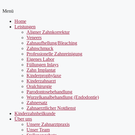
Menü
Home
Leistungen
Aligner Zahnkorrektur
Veneers
Zahnaufhellung/Bleaching
Zahnschmuck
Professionelle Zahnreinigung
Eigenes Labor
Füllungen Inlays
Zahn Implantat
Kinderprophylaxe
Kinderzahnarzt
Oralchirurgie
Parodontosebehandlung
Wurzelkanalbehandlung (Endodontie)
Zahnersatz
Zahnaerztlicher Notdienst
Kinderzahnheilkunde
Über uns
Unsere Zahnarztpraxis
Unser Team