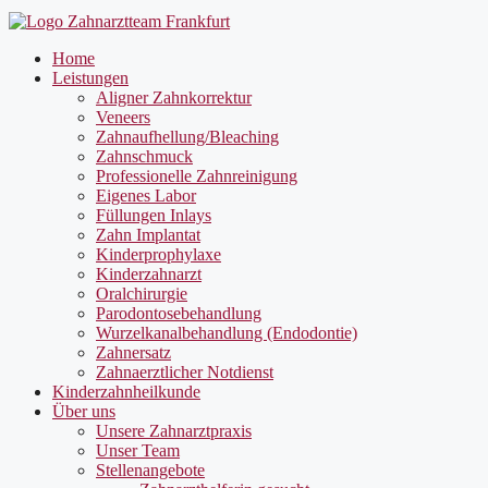
Home
Leistungen
Aligner Zahnkorrektur
Veneers
Zahnaufhellung/Bleaching
Zahnschmuck
Professionelle Zahnreinigung
Eigenes Labor
Füllungen Inlays
Zahn Implantat
Kinderprophylaxe
Kinderzahnarzt
Oralchirurgie
Parodontosebehandlung
Wurzelkanalbehandlung (Endodontie)
Zahnersatz
Zahnaerztlicher Notdienst
Kinderzahnheilkunde
Über uns
Unsere Zahnarztpraxis
Unser Team
Stellenangebote