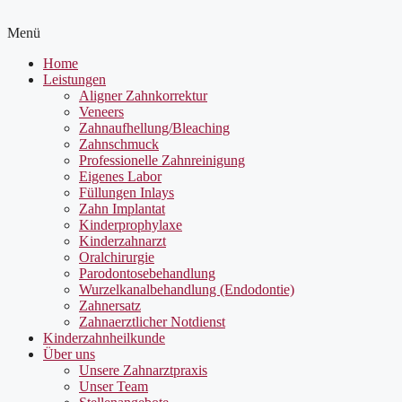
Menü
Home
Leistungen
Aligner Zahnkorrektur
Veneers
Zahnaufhellung/Bleaching
Zahnschmuck
Professionelle Zahnreinigung
Eigenes Labor
Füllungen Inlays
Zahn Implantat
Kinderprophylaxe
Kinderzahnarzt
Oralchirurgie
Parodontosebehandlung
Wurzelkanalbehandlung (Endodontie)
Zahnersatz
Zahnaerztlicher Notdienst
Kinderzahnheilkunde
Über uns
Unsere Zahnarztpraxis
Unser Team