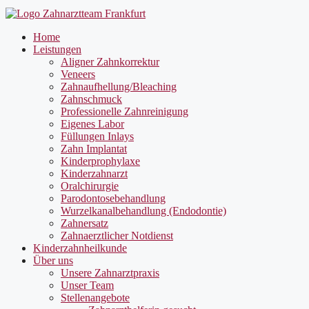
Home
Leistungen
Aligner Zahnkorrektur
Veneers
Zahnaufhellung/Bleaching
Zahnschmuck
Professionelle Zahnreinigung
Eigenes Labor
Füllungen Inlays
Zahn Implantat
Kinderprophylaxe
Kinderzahnarzt
Oralchirurgie
Parodontosebehandlung
Wurzelkanalbehandlung (Endodontie)
Zahnersatz
Zahnaerztlicher Notdienst
Kinderzahnheilkunde
Über uns
Unsere Zahnarztpraxis
Unser Team
Stellenangebote