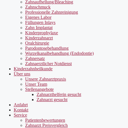
Zahnaufhellung/Bleaching
Zahnschmuck
Professionelle Zahnreinigung
Eigenes Labor
Füllungen Inlays
Zahn Implantat
Kinderprophylaxe
Kinderzahnarzt
Oralchirurgie
Parodontosebehandlung
Wurzelkanalbehandlung (Endodontie)
Zahnersatz
Zahnaerztlicher Notdienst
Kinderzahnheilkunde
Über uns
Unsere Zahnarztpraxis
Unser Team
Stellenangebote
Zahnarzthelferin gesucht
Zahnarzt gesucht
Anfahrt
Kontakt
Service
Patientenbewertungen
Zahnarzt Preisvergleich