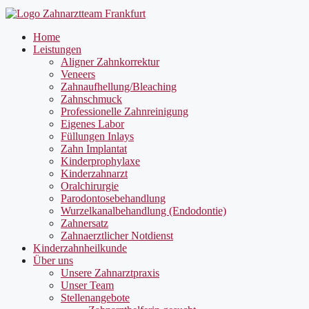
Home
Leistungen
Aligner Zahnkorrektur
Veneers
Zahnaufhellung/Bleaching
Zahnschmuck
Professionelle Zahnreinigung
Eigenes Labor
Füllungen Inlays
Zahn Implantat
Kinderprophylaxe
Kinderzahnarzt
Oralchirurgie
Parodontosebehandlung
Wurzelkanalbehandlung (Endodontie)
Zahnersatz
Zahnaerztlicher Notdienst
Kinderzahnheilkunde
Über uns
Unsere Zahnarztpraxis
Unser Team
Stellenangebote