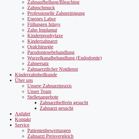
Zahnaufhellung/Bleaching
Zahnschmuck
Professionelle Zahnreinigung
Eigenes Labor
Füllungen Inlays
Zahn Implantat
Kinderprophylaxe
Kinderzahnarzt
Oralchirurgie
Parodontosebehandlung
Wurzelkanalbehandlung (Endodontie)
Zahnersatz
Zahnaerztlicher Notdienst
Kinderzahnheilkunde
Über uns
Unsere Zahnarztpraxis
Unser Team
Stellenangebote
Zahnarzthelferin gesucht
Zahnarzt gesucht
Anfahrt
Kontakt
Service
Patientenbewertungen
Zahnarzt Preisvergleich