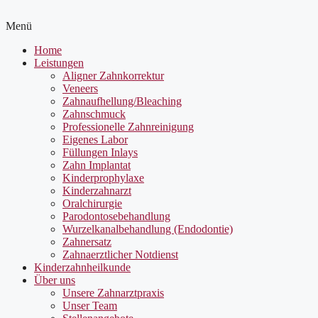
Menü
Home
Leistungen
Aligner Zahnkorrektur
Veneers
Zahnaufhellung/Bleaching
Zahnschmuck
Professionelle Zahnreinigung
Eigenes Labor
Füllungen Inlays
Zahn Implantat
Kinderprophylaxe
Kinderzahnarzt
Oralchirurgie
Parodontosebehandlung
Wurzelkanalbehandlung (Endodontie)
Zahnersatz
Zahnaerztlicher Notdienst
Kinderzahnheilkunde
Über uns
Unsere Zahnarztpraxis
Unser Team