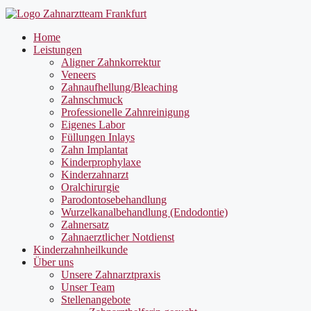
Home
Leistungen
Aligner Zahnkorrektur
Veneers
Zahnaufhellung/Bleaching
Zahnschmuck
Professionelle Zahnreinigung
Eigenes Labor
Füllungen Inlays
Zahn Implantat
Kinderprophylaxe
Kinderzahnarzt
Oralchirurgie
Parodontosebehandlung
Wurzelkanalbehandlung (Endodontie)
Zahnersatz
Zahnaerztlicher Notdienst
Kinderzahnheilkunde
Über uns
Unsere Zahnarztpraxis
Unser Team
Stellenangebote