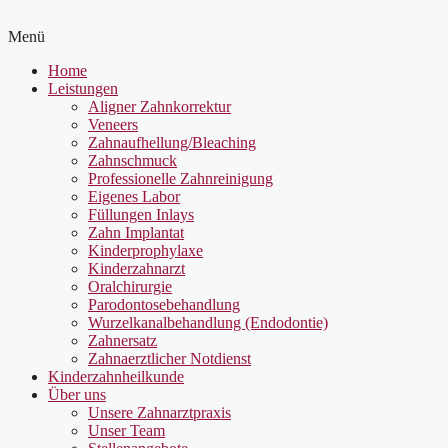
Menü
Home
Leistungen
Aligner Zahnkorrektur
Veneers
Zahnaufhellung/Bleaching
Zahnschmuck
Professionelle Zahnreinigung
Eigenes Labor
Füllungen Inlays
Zahn Implantat
Kinderprophylaxe
Kinderzahnarzt
Oralchirurgie
Parodontosebehandlung
Wurzelkanalbehandlung (Endodontie)
Zahnersatz
Zahnaerztlicher Notdienst
Kinderzahnheilkunde
Über uns
Unsere Zahnarztpraxis
Unser Team