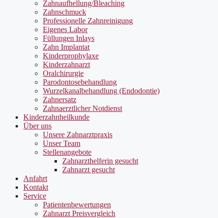
Zahnaufhellung/Bleaching
Zahnschmuck
Professionelle Zahnreinigung
Eigenes Labor
Füllungen Inlays
Zahn Implantat
Kinderprophylaxe
Kinderzahnarzt
Oralchirurgie
Parodontosebehandlung
Wurzelkanalbehandlung (Endodontie)
Zahnersatz
Zahnaerztlicher Notdienst
Kinderzahnheilkunde
Über uns
Unsere Zahnarztpraxis
Unser Team
Stellenangebote
Zahnarzthelferin gesucht
Zahnarzt gesucht
Anfahrt
Kontakt
Service
Patientenbewertungen
Zahnarzt Preisvergleich