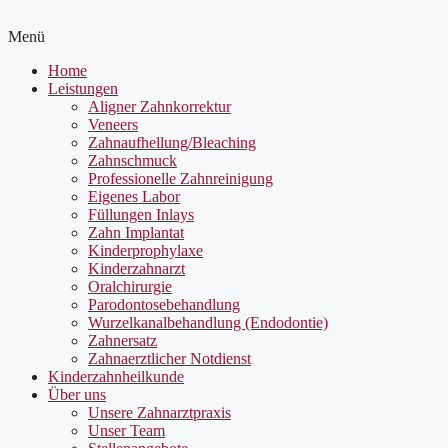
Menü
Home
Leistungen
Aligner Zahnkorrektur
Veneers
Zahnaufhellung/Bleaching
Zahnschmuck
Professionelle Zahnreinigung
Eigenes Labor
Füllungen Inlays
Zahn Implantat
Kinderprophylaxe
Kinderzahnarzt
Oralchirurgie
Parodontosebehandlung
Wurzelkanalbehandlung (Endodontie)
Zahnersatz
Zahnaerztlicher Notdienst
Kinderzahnheilkunde
Über uns
Unsere Zahnarztpraxis
Unser Team