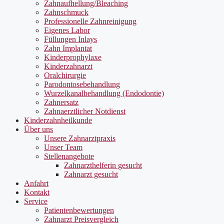
Zahnaufhellung/Bleaching
Zahnschmuck
Professionelle Zahnreinigung
Eigenes Labor
Füllungen Inlays
Zahn Implantat
Kinderprophylaxe
Kinderzahnarzt
Oralchirurgie
Parodontosebehandlung
Wurzelkanalbehandlung (Endodontie)
Zahnersatz
Zahnaerztlicher Notdienst
Kinderzahnheilkunde
Über uns
Unsere Zahnarztpraxis
Unser Team
Stellenangebote
Zahnarzthelferin gesucht
Zahnarzt gesucht
Anfahrt
Kontakt
Service
Patientenbewertungen
Zahnarzt Preisvergleich