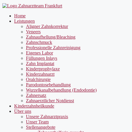
Home
Leistungen
Aligner Zahnkorrektur
Veneers
Zahnaufhellung/Bleaching
Zahnschmuck
Professionelle Zahnreinigung
Eigenes Labor
Füllungen Inlays
Zahn Implantat
Kinderprophylaxe
Kinderzahnarzt
Oralchirurgie
Parodontosebehandlung
Wurzelkanalbehandlung (Endodontie)
Zahnersatz
Zahnaerztlicher Notdienst
Kinderzahnheilkunde
Über uns
Unsere Zahnarztpraxis
Unser Team
Stellenangebote