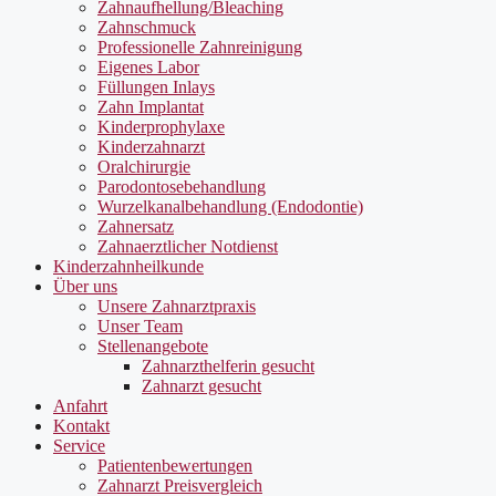
Zahnaufhellung/Bleaching
Zahnschmuck
Professionelle Zahnreinigung
Eigenes Labor
Füllungen Inlays
Zahn Implantat
Kinderprophylaxe
Kinderzahnarzt
Oralchirurgie
Parodontosebehandlung
Wurzelkanalbehandlung (Endodontie)
Zahnersatz
Zahnaerztlicher Notdienst
Kinderzahnheilkunde
Über uns
Unsere Zahnarztpraxis
Unser Team
Stellenangebote
Zahnarzthelferin gesucht
Zahnarzt gesucht
Anfahrt
Kontakt
Service
Patientenbewertungen
Zahnarzt Preisvergleich