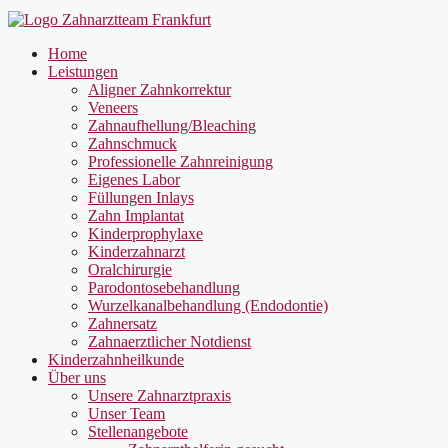
Home
Leistungen
Aligner Zahnkorrektur
Veneers
Zahnaufhellung/Bleaching
Zahnschmuck
Professionelle Zahnreinigung
Eigenes Labor
Füllungen Inlays
Zahn Implantat
Kinderprophylaxe
Kinderzahnarzt
Oralchirurgie
Parodontosebehandlung
Wurzelkanalbehandlung (Endodontie)
Zahnersatz
Zahnaerztlicher Notdienst
Kinderzahnheilkunde
Über uns
Unsere Zahnarztpraxis
Unser Team
Stellenangebote