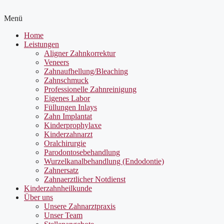
Menü
Home
Leistungen
Aligner Zahnkorrektur
Veneers
Zahnaufhellung/Bleaching
Zahnschmuck
Professionelle Zahnreinigung
Eigenes Labor
Füllungen Inlays
Zahn Implantat
Kinderprophylaxe
Kinderzahnarzt
Oralchirurgie
Parodontosebehandlung
Wurzelkanalbehandlung (Endodontie)
Zahnersatz
Zahnaerztlicher Notdienst
Kinderzahnheilkunde
Über uns
Unsere Zahnarztpraxis
Unser Team