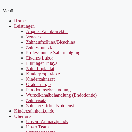
Menü
Home
Leistungen
Aligner Zahnkorrektur
Veneers
Zahnaufhellung/Bleaching
Zahnschmuck
Professionelle Zahnreinigung
Eigenes Labor
Füllungen Inlays
Zahn Implantat
Kinderprophylaxe
Kinderzahnarzt
Oralchirurgie
Parodontosebehandlung
Wurzelkanalbehandlung (Endodontie)
Zahnersatz
Zahnaerztlicher Notdienst
Kinderzahnheilkunde
Über uns
Unsere Zahnarztpraxis
Unser Team