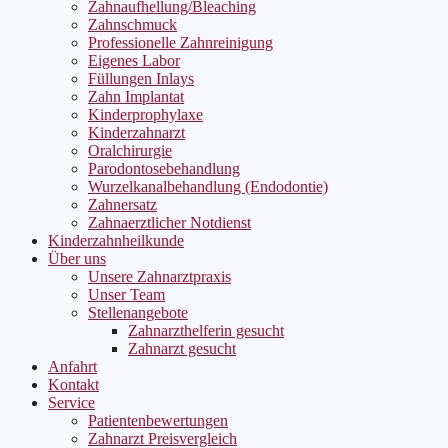
Zahnaufhellung/Bleaching
Zahnschmuck
Professionelle Zahnreinigung
Eigenes Labor
Füllungen Inlays
Zahn Implantat
Kinderprophylaxe
Kinderzahnarzt
Oralchirurgie
Parodontosebehandlung
Wurzelkanalbehandlung (Endodontie)
Zahnersatz
Zahnaerztlicher Notdienst
Kinderzahnheilkunde
Über uns
Unsere Zahnarztpraxis
Unser Team
Stellenangebote
Zahnarzthelferin gesucht
Zahnarzt gesucht
Anfahrt
Kontakt
Service
Patientenbewertungen
Zahnarzt Preisvergleich