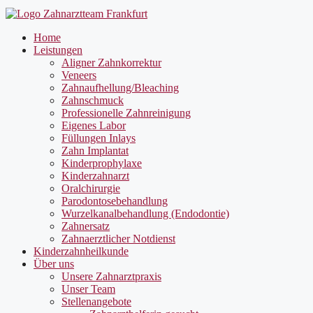
Home
Leistungen
Aligner Zahnkorrektur
Veneers
Zahnaufhellung/Bleaching
Zahnschmuck
Professionelle Zahnreinigung
Eigenes Labor
Füllungen Inlays
Zahn Implantat
Kinderprophylaxe
Kinderzahnarzt
Oralchirurgie
Parodontosebehandlung
Wurzelkanalbehandlung (Endodontie)
Zahnersatz
Zahnaerztlicher Notdienst
Kinderzahnheilkunde
Über uns
Unsere Zahnarztpraxis
Unser Team
Stellenangebote