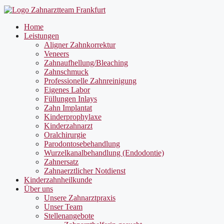
Home
Leistungen
Aligner Zahnkorrektur
Veneers
Zahnaufhellung/Bleaching
Zahnschmuck
Professionelle Zahnreinigung
Eigenes Labor
Füllungen Inlays
Zahn Implantat
Kinderprophylaxe
Kinderzahnarzt
Oralchirurgie
Parodontosebehandlung
Wurzelkanalbehandlung (Endodontie)
Zahnersatz
Zahnaerztlicher Notdienst
Kinderzahnheilkunde
Über uns
Unsere Zahnarztpraxis
Unser Team
Stellenangebote