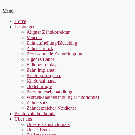
Menü
Home
Leistungen
Aligner Zahnkorrektur
Veneers
Zahnaufhellung/Bleaching
Zahnschmuck
Professionelle Zahnreinigung
Eigenes Labor
Füllungen Inlays
Zahn Implantat
Kinderprophylaxe
Kinderzahnarzt
Oralchirurgie
Parodontosebehandlung
Wurzelkanalbehandlung (Endodontie)
Zahnersatz
Zahnaerztlicher Notdienst
Kinderzahnheilkunde
Über uns
Unsere Zahnarztpraxis
Unser Team