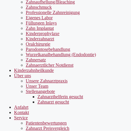
Zahnaufhellung/Bleaching
Zahnschmuck
Professionelle Zahnreinigung
Eigenes Labor
Füllungen Inlays
Zahn Implantat
Kinderprophylaxe
Kinderzahnarzt
Oralchirurgie
Parodontosebehandlung
Wurzelkanalbehandlung (Endodontie)
Zahnersatz
Zahnaerztlicher Notdienst
Kinderzahnheilkunde
Über uns
Unsere Zahnarztpraxis
Unser Team
Stellenangebote
Zahnarzthelferin gesucht
Zahnarzt gesucht
Anfahrt
Kontakt
Service
Patientenbewertungen
Zahnarzt Preisvergleich