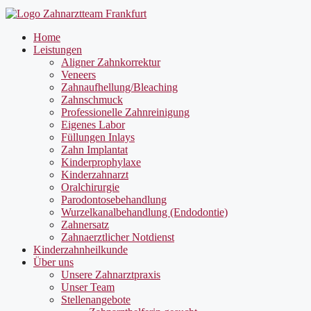
Home
Leistungen
Aligner Zahnkorrektur
Veneers
Zahnaufhellung/Bleaching
Zahnschmuck
Professionelle Zahnreinigung
Eigenes Labor
Füllungen Inlays
Zahn Implantat
Kinderprophylaxe
Kinderzahnarzt
Oralchirurgie
Parodontosebehandlung
Wurzelkanalbehandlung (Endodontie)
Zahnersatz
Zahnaerztlicher Notdienst
Kinderzahnheilkunde
Über uns
Unsere Zahnarztpraxis
Unser Team
Stellenangebote