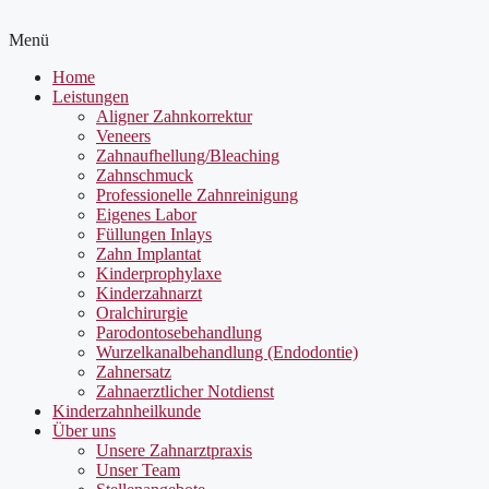
Menü
Home
Leistungen
Aligner Zahnkorrektur
Veneers
Zahnaufhellung/Bleaching
Zahnschmuck
Professionelle Zahnreinigung
Eigenes Labor
Füllungen Inlays
Zahn Implantat
Kinderprophylaxe
Kinderzahnarzt
Oralchirurgie
Parodontosebehandlung
Wurzelkanalbehandlung (Endodontie)
Zahnersatz
Zahnaerztlicher Notdienst
Kinderzahnheilkunde
Über uns
Unsere Zahnarztpraxis
Unser Team