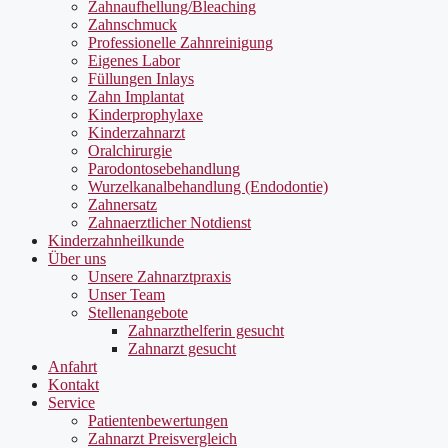
Zahnaufhellung/Bleaching
Zahnschmuck
Professionelle Zahnreinigung
Eigenes Labor
Füllungen Inlays
Zahn Implantat
Kinderprophylaxe
Kinderzahnarzt
Oralchirurgie
Parodontosebehandlung
Wurzelkanalbehandlung (Endodontie)
Zahnersatz
Zahnaerztlicher Notdienst
Kinderzahnheilkunde
Über uns
Unsere Zahnarztpraxis
Unser Team
Stellenangebote
Zahnarzthelferin gesucht
Zahnarzt gesucht
Anfahrt
Kontakt
Service
Patientenbewertungen
Zahnarzt Preisvergleich