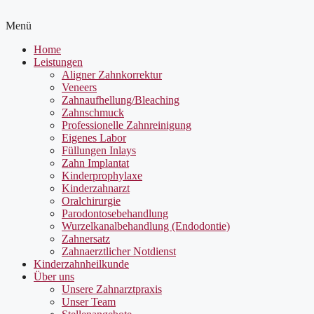
Menü
Home
Leistungen
Aligner Zahnkorrektur
Veneers
Zahnaufhellung/Bleaching
Zahnschmuck
Professionelle Zahnreinigung
Eigenes Labor
Füllungen Inlays
Zahn Implantat
Kinderprophylaxe
Kinderzahnarzt
Oralchirurgie
Parodontosebehandlung
Wurzelkanalbehandlung (Endodontie)
Zahnersatz
Zahnaerztlicher Notdienst
Kinderzahnheilkunde
Über uns
Unsere Zahnarztpraxis
Unser Team