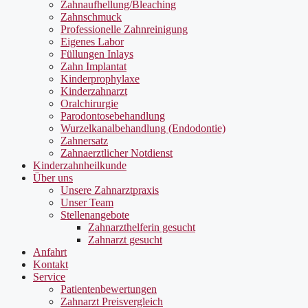
Zahnaufhellung/Bleaching
Zahnschmuck
Professionelle Zahnreinigung
Eigenes Labor
Füllungen Inlays
Zahn Implantat
Kinderprophylaxe
Kinderzahnarzt
Oralchirurgie
Parodontosebehandlung
Wurzelkanalbehandlung (Endodontie)
Zahnersatz
Zahnaerztlicher Notdienst
Kinderzahnheilkunde
Über uns
Unsere Zahnarztpraxis
Unser Team
Stellenangebote
Zahnarzthelferin gesucht
Zahnarzt gesucht
Anfahrt
Kontakt
Service
Patientenbewertungen
Zahnarzt Preisvergleich