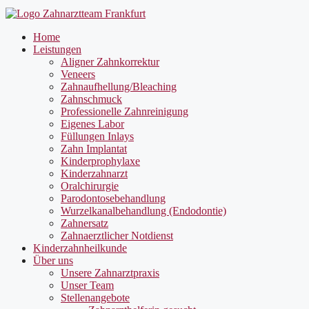
Home
Leistungen
Aligner Zahnkorrektur
Veneers
Zahnaufhellung/Bleaching
Zahnschmuck
Professionelle Zahnreinigung
Eigenes Labor
Füllungen Inlays
Zahn Implantat
Kinderprophylaxe
Kinderzahnarzt
Oralchirurgie
Parodontosebehandlung
Wurzelkanalbehandlung (Endodontie)
Zahnersatz
Zahnaerztlicher Notdienst
Kinderzahnheilkunde
Über uns
Unsere Zahnarztpraxis
Unser Team
Stellenangebote