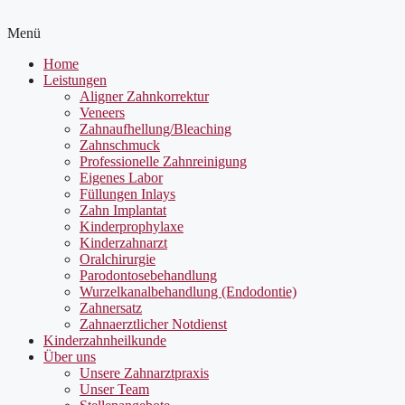
Menü
Home
Leistungen
Aligner Zahnkorrektur
Veneers
Zahnaufhellung/Bleaching
Zahnschmuck
Professionelle Zahnreinigung
Eigenes Labor
Füllungen Inlays
Zahn Implantat
Kinderprophylaxe
Kinderzahnarzt
Oralchirurgie
Parodontosebehandlung
Wurzelkanalbehandlung (Endodontie)
Zahnersatz
Zahnaerztlicher Notdienst
Kinderzahnheilkunde
Über uns
Unsere Zahnarztpraxis
Unser Team