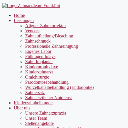
Home
Leistungen
Aligner Zahnkorrektur
Veneers
Zahnaufhellung/Bleaching
Zahnschmuck
Professionelle Zahnreinigung
Eigenes Labor
Füllungen Inlays
Zahn Implantat
Kinderprophylaxe
Kinderzahnarzt
Oralchirurgie
Parodontosebehandlung
Wurzelkanalbehandlung (Endodontie)
Zahnersatz
Zahnaerztlicher Notdienst
Kinderzahnheilkunde
Über uns
Unsere Zahnarztpraxis
Unser Team
Stellenangebote