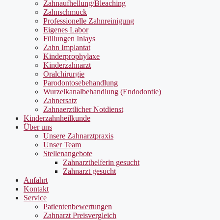
Zahnaufhellung/Bleaching
Zahnschmuck
Professionelle Zahnreinigung
Eigenes Labor
Füllungen Inlays
Zahn Implantat
Kinderprophylaxe
Kinderzahnarzt
Oralchirurgie
Parodontosebehandlung
Wurzelkanalbehandlung (Endodontie)
Zahnersatz
Zahnaerztlicher Notdienst
Kinderzahnheilkunde
Über uns
Unsere Zahnarztpraxis
Unser Team
Stellenangebote
Zahnarzthelferin gesucht
Zahnarzt gesucht
Anfahrt
Kontakt
Service
Patientenbewertungen
Zahnarzt Preisvergleich