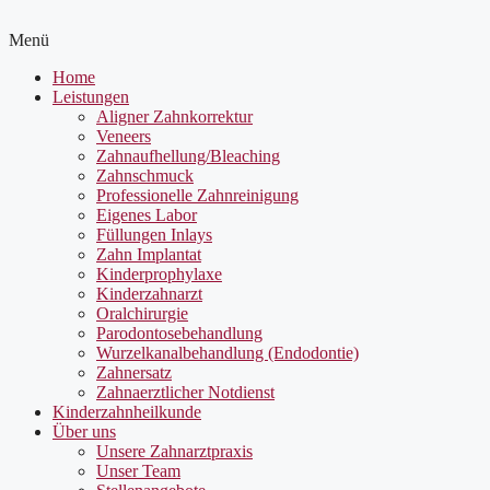
Menü
Home
Leistungen
Aligner Zahnkorrektur
Veneers
Zahnaufhellung/Bleaching
Zahnschmuck
Professionelle Zahnreinigung
Eigenes Labor
Füllungen Inlays
Zahn Implantat
Kinderprophylaxe
Kinderzahnarzt
Oralchirurgie
Parodontosebehandlung
Wurzelkanalbehandlung (Endodontie)
Zahnersatz
Zahnaerztlicher Notdienst
Kinderzahnheilkunde
Über uns
Unsere Zahnarztpraxis
Unser Team