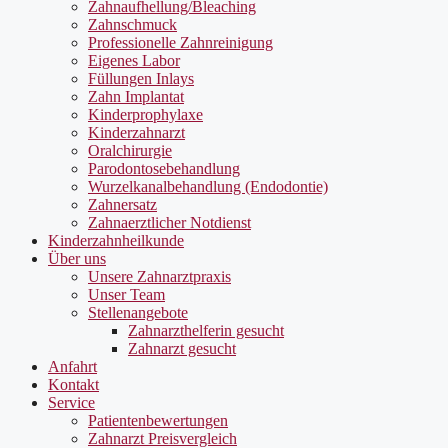
Zahnaufhellung/Bleaching
Zahnschmuck
Professionelle Zahnreinigung
Eigenes Labor
Füllungen Inlays
Zahn Implantat
Kinderprophylaxe
Kinderzahnarzt
Oralchirurgie
Parodontosebehandlung
Wurzelkanalbehandlung (Endodontie)
Zahnersatz
Zahnaerztlicher Notdienst
Kinderzahnheilkunde
Über uns
Unsere Zahnarztpraxis
Unser Team
Stellenangebote
Zahnarzthelferin gesucht
Zahnarzt gesucht
Anfahrt
Kontakt
Service
Patientenbewertungen
Zahnarzt Preisvergleich