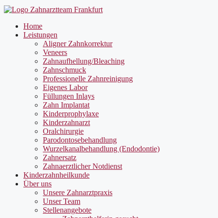
Home
Leistungen
Aligner Zahnkorrektur
Veneers
Zahnaufhellung/Bleaching
Zahnschmuck
Professionelle Zahnreinigung
Eigenes Labor
Füllungen Inlays
Zahn Implantat
Kinderprophylaxe
Kinderzahnarzt
Oralchirurgie
Parodontosebehandlung
Wurzelkanalbehandlung (Endodontie)
Zahnersatz
Zahnaerztlicher Notdienst
Kinderzahnheilkunde
Über uns
Unsere Zahnarztpraxis
Unser Team
Stellenangebote