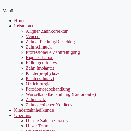
Menü
Home
Leistungen
Aligner Zahnkorrektur
Veneers
Zahnaufhellung/Bleaching
Zahnschmuck
Professionelle Zahnreinigung
Eigenes Labor
Füllungen Inlays
Zahn Implantat
Kinderprophylaxe
Kinderzahnarzt
Oralchirurgie
Parodontosebehandlung
Wurzelkanalbehandlung (Endodontie)
Zahnersatz
Zahnaerztlicher Notdienst
Kinderzahnheilkunde
Über uns
Unsere Zahnarztpraxis
Unser Team