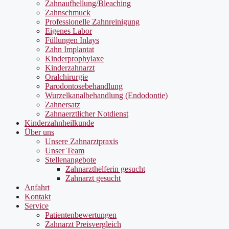
Zahnaufhellung/Bleaching
Zahnschmuck
Professionelle Zahnreinigung
Eigenes Labor
Füllungen Inlays
Zahn Implantat
Kinderprophylaxe
Kinderzahnarzt
Oralchirurgie
Parodontosebehandlung
Wurzelkanalbehandlung (Endodontie)
Zahnersatz
Zahnaerztlicher Notdienst
Kinderzahnheilkunde
Über uns
Unsere Zahnarztpraxis
Unser Team
Stellenangebote
Zahnarzthelferin gesucht
Zahnarzt gesucht
Anfahrt
Kontakt
Service
Patientenbewertungen
Zahnarzt Preisvergleich