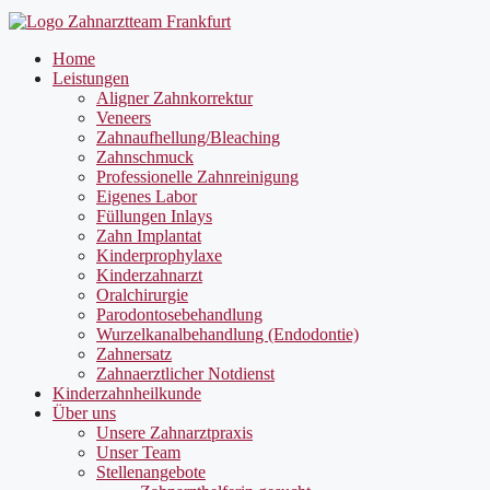
Home
Leistungen
Aligner Zahnkorrektur
Veneers
Zahnaufhellung/Bleaching
Zahnschmuck
Professionelle Zahnreinigung
Eigenes Labor
Füllungen Inlays
Zahn Implantat
Kinderprophylaxe
Kinderzahnarzt
Oralchirurgie
Parodontosebehandlung
Wurzelkanalbehandlung (Endodontie)
Zahnersatz
Zahnaerztlicher Notdienst
Kinderzahnheilkunde
Über uns
Unsere Zahnarztpraxis
Unser Team
Stellenangebote