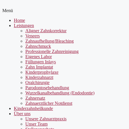
Menü
Home
Leistungen
Aligner Zahnkorrektur
Veneers
Zahnaufhellung/Bleaching
Zahnschmuck
Professionelle Zahnreinigung
Eigenes Labor
Füllungen Inlays
Zahn Implantat
Kinderprophylaxe
Kinderzahnarzt
Oralchirurgie
Parodontosebehandlung
Wurzelkanalbehandlung (Endodontie)
Zahnersatz
Zahnaerztlicher Notdienst
Kinderzahnheilkunde
Über uns
Unsere Zahnarztpraxis
Unser Team