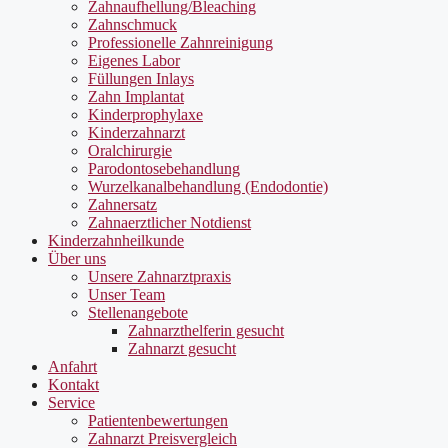
Zahnaufhellung/Bleaching
Zahnschmuck
Professionelle Zahnreinigung
Eigenes Labor
Füllungen Inlays
Zahn Implantat
Kinderprophylaxe
Kinderzahnarzt
Oralchirurgie
Parodontosebehandlung
Wurzelkanalbehandlung (Endodontie)
Zahnersatz
Zahnaerztlicher Notdienst
Kinderzahnheilkunde
Über uns
Unsere Zahnarztpraxis
Unser Team
Stellenangebote
Zahnarzthelferin gesucht
Zahnarzt gesucht
Anfahrt
Kontakt
Service
Patientenbewertungen
Zahnarzt Preisvergleich