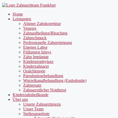
Home
Leistungen
Aligner Zahnkorrektur
Veneers
Zahnaufhellung/Bleaching
Zahnschmuck
Professionelle Zahnreinigung
Eigenes Labor
Füllungen Inlays
Zahn Implantat
Kinderprophylaxe
Kinderzahnarzt
Oralchirurgie
Parodontosebehandlung
Wurzelkanalbehandlung (Endodontie)
Zahnersatz
Zahnaerztlicher Notdienst
Kinderzahnheilkunde
Über uns
Unsere Zahnarztpraxis
Unser Team
Stellenangebote