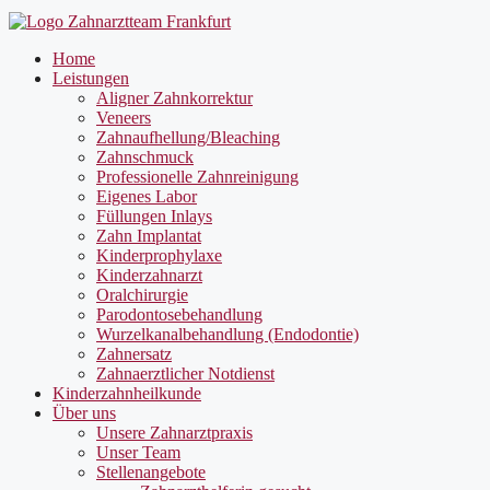
Home
Leistungen
Aligner Zahnkorrektur
Veneers
Zahnaufhellung/Bleaching
Zahnschmuck
Professionelle Zahnreinigung
Eigenes Labor
Füllungen Inlays
Zahn Implantat
Kinderprophylaxe
Kinderzahnarzt
Oralchirurgie
Parodontosebehandlung
Wurzelkanalbehandlung (Endodontie)
Zahnersatz
Zahnaerztlicher Notdienst
Kinderzahnheilkunde
Über uns
Unsere Zahnarztpraxis
Unser Team
Stellenangebote