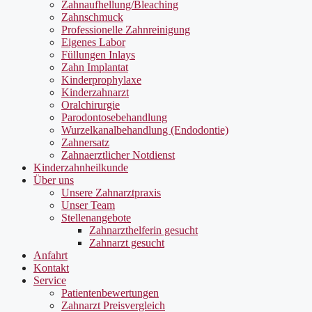
Zahnaufhellung/Bleaching
Zahnschmuck
Professionelle Zahnreinigung
Eigenes Labor
Füllungen Inlays
Zahn Implantat
Kinderprophylaxe
Kinderzahnarzt
Oralchirurgie
Parodontosebehandlung
Wurzelkanalbehandlung (Endodontie)
Zahnersatz
Zahnaerztlicher Notdienst
Kinderzahnheilkunde
Über uns
Unsere Zahnarztpraxis
Unser Team
Stellenangebote
Zahnarzthelferin gesucht
Zahnarzt gesucht
Anfahrt
Kontakt
Service
Patientenbewertungen
Zahnarzt Preisvergleich