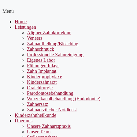
Menü
Home
Leistungen
Aligner Zahnkorrektur
Veneers
Zahnaufhellung/Bleaching
Zahnschmuck
Professionelle Zahnreinigung
Eigenes Labor
Füllungen Inlays
Zahn Implantat
Kinderprophylaxe
Kinderzahnarzt
Oralchirurgie
Parodontosebehandlung
Wurzelkanalbehandlung (Endodontie)
Zahnersatz
Zahnaerztlicher Notdienst
Kinderzahnheilkunde
Über uns
Unsere Zahnarztpraxis
Unser Team