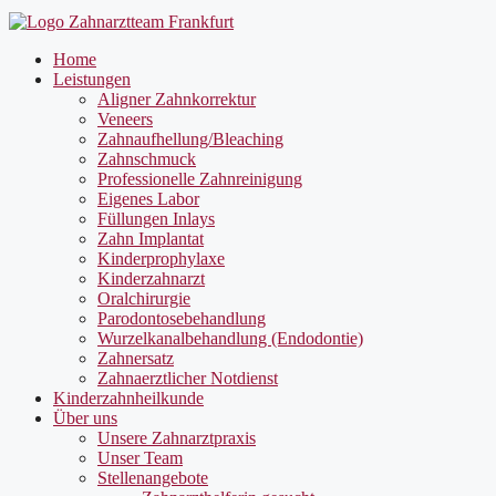
Home
Leistungen
Aligner Zahnkorrektur
Veneers
Zahnaufhellung/Bleaching
Zahnschmuck
Professionelle Zahnreinigung
Eigenes Labor
Füllungen Inlays
Zahn Implantat
Kinderprophylaxe
Kinderzahnarzt
Oralchirurgie
Parodontosebehandlung
Wurzelkanalbehandlung (Endodontie)
Zahnersatz
Zahnaerztlicher Notdienst
Kinderzahnheilkunde
Über uns
Unsere Zahnarztpraxis
Unser Team
Stellenangebote