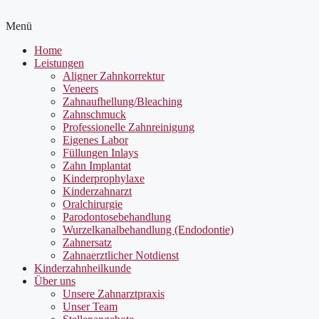
Menü
Home
Leistungen
Aligner Zahnkorrektur
Veneers
Zahnaufhellung/Bleaching
Zahnschmuck
Professionelle Zahnreinigung
Eigenes Labor
Füllungen Inlays
Zahn Implantat
Kinderprophylaxe
Kinderzahnarzt
Oralchirurgie
Parodontosebehandlung
Wurzelkanalbehandlung (Endodontie)
Zahnersatz
Zahnaerztlicher Notdienst
Kinderzahnheilkunde
Über uns
Unsere Zahnarztpraxis
Unser Team