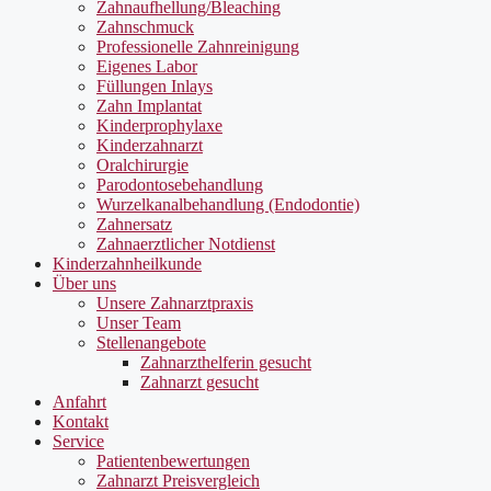
Zahnaufhellung/Bleaching
Zahnschmuck
Professionelle Zahnreinigung
Eigenes Labor
Füllungen Inlays
Zahn Implantat
Kinderprophylaxe
Kinderzahnarzt
Oralchirurgie
Parodontosebehandlung
Wurzelkanalbehandlung (Endodontie)
Zahnersatz
Zahnaerztlicher Notdienst
Kinderzahnheilkunde
Über uns
Unsere Zahnarztpraxis
Unser Team
Stellenangebote
Zahnarzthelferin gesucht
Zahnarzt gesucht
Anfahrt
Kontakt
Service
Patientenbewertungen
Zahnarzt Preisvergleich