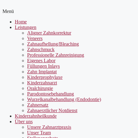
Menü
Home
Leistungen
Aligner Zahnkorrektur
Veneers
Zahnaufhellung/Bleaching
Zahnschmuck
Professionelle Zahnreinigung
Eigenes Labor
Füllungen Inlays
Zahn Implantat
Kinderprophylaxe
Kinderzahnarzt
Oralchirurgie
Parodontosebehandlung
Wurzelkanalbehandlung (Endodontie)
Zahnersatz
Zahnaerztlicher Notdienst
Kinderzahnheilkunde
Über uns
Unsere Zahnarztpraxis
Unser Team