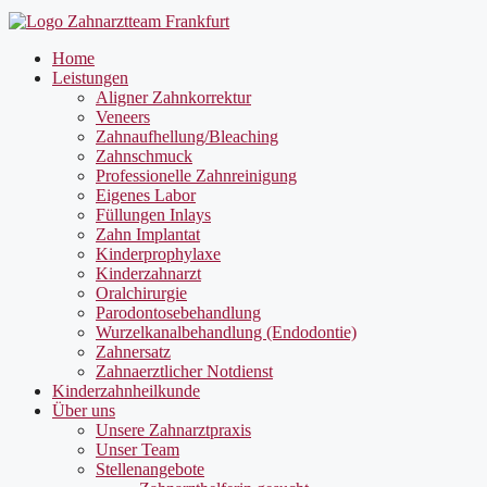
Home
Leistungen
Aligner Zahnkorrektur
Veneers
Zahnaufhellung/Bleaching
Zahnschmuck
Professionelle Zahnreinigung
Eigenes Labor
Füllungen Inlays
Zahn Implantat
Kinderprophylaxe
Kinderzahnarzt
Oralchirurgie
Parodontosebehandlung
Wurzelkanalbehandlung (Endodontie)
Zahnersatz
Zahnaerztlicher Notdienst
Kinderzahnheilkunde
Über uns
Unsere Zahnarztpraxis
Unser Team
Stellenangebote