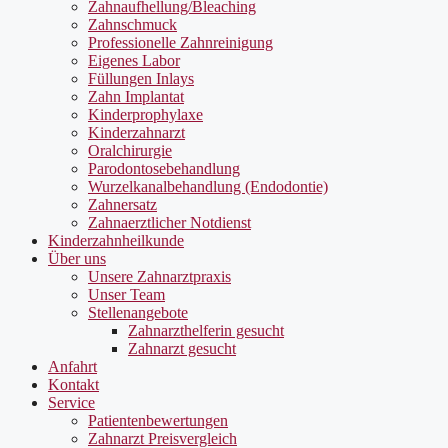
Zahnaufhellung/Bleaching
Zahnschmuck
Professionelle Zahnreinigung
Eigenes Labor
Füllungen Inlays
Zahn Implantat
Kinderprophylaxe
Kinderzahnarzt
Oralchirurgie
Parodontosebehandlung
Wurzelkanalbehandlung (Endodontie)
Zahnersatz
Zahnaerztlicher Notdienst
Kinderzahnheilkunde
Über uns
Unsere Zahnarztpraxis
Unser Team
Stellenangebote
Zahnarzthelferin gesucht
Zahnarzt gesucht
Anfahrt
Kontakt
Service
Patientenbewertungen
Zahnarzt Preisvergleich