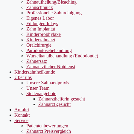
Zahnaufhellung/Bleaching
Zahnschmuck
Professionelle Zahnreinigung
Eigenes Labor
Füllungen Inlays
Zahn Implantat
Kinderprophylaxe
Kinderzahnarzt
Oralchirurgie
Parodontosebehandlung
Wurzelkanalbehandlung (Endodontie)
Zahnersatz
Zahnaerztlicher Notdienst
Kinderzahnheilkunde
Über uns
Unsere Zahnarztpraxis
Unser Team
Stellenangebote
Zahnarzthelferin gesucht
Zahnarzt gesucht
Anfahrt
Kontakt
Service
Patientenbewertungen
Zahnarzt Preisvergleich