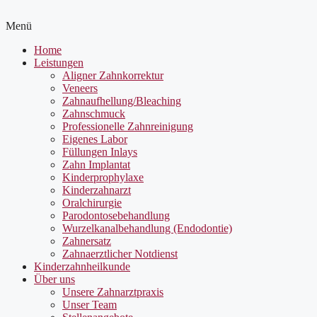
Menü
Home
Leistungen
Aligner Zahnkorrektur
Veneers
Zahnaufhellung/Bleaching
Zahnschmuck
Professionelle Zahnreinigung
Eigenes Labor
Füllungen Inlays
Zahn Implantat
Kinderprophylaxe
Kinderzahnarzt
Oralchirurgie
Parodontosebehandlung
Wurzelkanalbehandlung (Endodontie)
Zahnersatz
Zahnaerztlicher Notdienst
Kinderzahnheilkunde
Über uns
Unsere Zahnarztpraxis
Unser Team