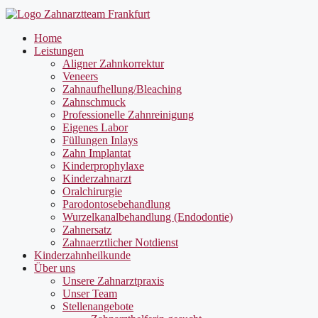
Home
Leistungen
Aligner Zahnkorrektur
Veneers
Zahnaufhellung/Bleaching
Zahnschmuck
Professionelle Zahnreinigung
Eigenes Labor
Füllungen Inlays
Zahn Implantat
Kinderprophylaxe
Kinderzahnarzt
Oralchirurgie
Parodontosebehandlung
Wurzelkanalbehandlung (Endodontie)
Zahnersatz
Zahnaerztlicher Notdienst
Kinderzahnheilkunde
Über uns
Unsere Zahnarztpraxis
Unser Team
Stellenangebote