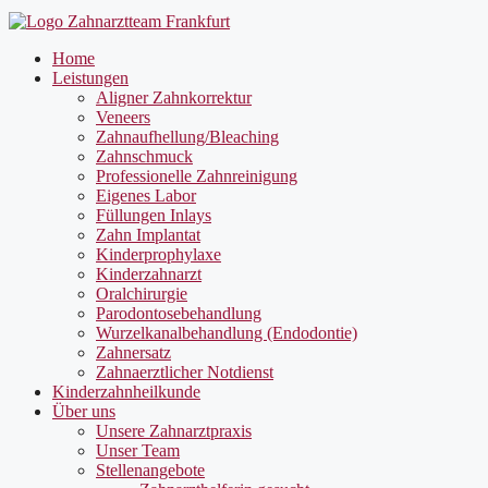
Home
Leistungen
Aligner Zahnkorrektur
Veneers
Zahnaufhellung/Bleaching
Zahnschmuck
Professionelle Zahnreinigung
Eigenes Labor
Füllungen Inlays
Zahn Implantat
Kinderprophylaxe
Kinderzahnarzt
Oralchirurgie
Parodontosebehandlung
Wurzelkanalbehandlung (Endodontie)
Zahnersatz
Zahnaerztlicher Notdienst
Kinderzahnheilkunde
Über uns
Unsere Zahnarztpraxis
Unser Team
Stellenangebote