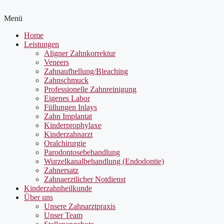
Menü
Home
Leistungen
Aligner Zahnkorrektur
Veneers
Zahnaufhellung/Bleaching
Zahnschmuck
Professionelle Zahnreinigung
Eigenes Labor
Füllungen Inlays
Zahn Implantat
Kinderprophylaxe
Kinderzahnarzt
Oralchirurgie
Parodontosebehandlung
Wurzelkanalbehandlung (Endodontie)
Zahnersatz
Zahnaerztlicher Notdienst
Kinderzahnheilkunde
Über uns
Unsere Zahnarztpraxis
Unser Team