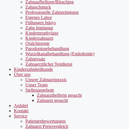
Zahnaufhellung/Bleaching
Zahnschmuck
Professionelle Zahnreinigung
Eigenes Labor
Füllungen Inlays
Zahn Implantat
Kinderprophylaxe
Kinderzahnarzt
Oralchirurgie
Parodontosebehandlung
Wurzelkanalbehandlung (Endodontie)
Zahnersatz
Zahnaerztlicher Notdienst
Kinderzahnheilkunde
Über uns
Unsere Zahnarztpraxis
Unser Team
Stellenangebote
Zahnarzthelferin gesucht
Zahnarzt gesucht
Anfahrt
Kontakt
Service
Patientenbewertungen
Zahnarzt Preisvergleich