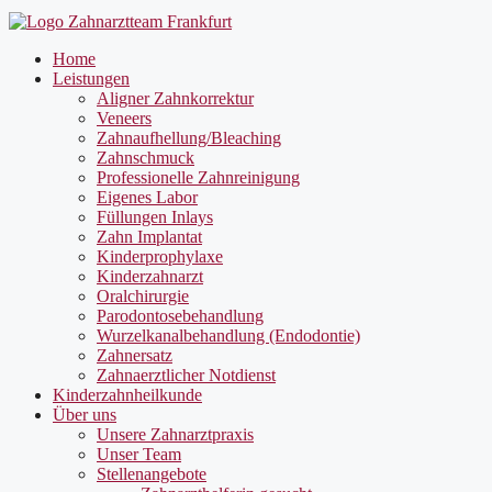
Home
Leistungen
Aligner Zahnkorrektur
Veneers
Zahnaufhellung/Bleaching
Zahnschmuck
Professionelle Zahnreinigung
Eigenes Labor
Füllungen Inlays
Zahn Implantat
Kinderprophylaxe
Kinderzahnarzt
Oralchirurgie
Parodontosebehandlung
Wurzelkanalbehandlung (Endodontie)
Zahnersatz
Zahnaerztlicher Notdienst
Kinderzahnheilkunde
Über uns
Unsere Zahnarztpraxis
Unser Team
Stellenangebote