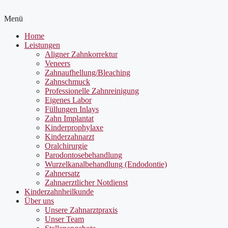
Menü
Home
Leistungen
Aligner Zahnkorrektur
Veneers
Zahnaufhellung/Bleaching
Zahnschmuck
Professionelle Zahnreinigung
Eigenes Labor
Füllungen Inlays
Zahn Implantat
Kinderprophylaxe
Kinderzahnarzt
Oralchirurgie
Parodontosebehandlung
Wurzelkanalbehandlung (Endodontie)
Zahnersatz
Zahnaerztlicher Notdienst
Kinderzahnheilkunde
Über uns
Unsere Zahnarztpraxis
Unser Team