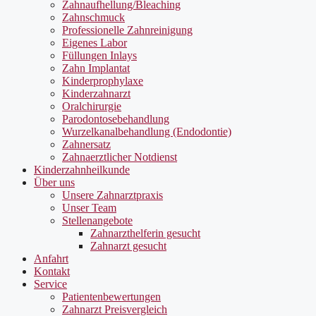
Zahnaufhellung/Bleaching
Zahnschmuck
Professionelle Zahnreinigung
Eigenes Labor
Füllungen Inlays
Zahn Implantat
Kinderprophylaxe
Kinderzahnarzt
Oralchirurgie
Parodontosebehandlung
Wurzelkanalbehandlung (Endodontie)
Zahnersatz
Zahnaerztlicher Notdienst
Kinderzahnheilkunde
Über uns
Unsere Zahnarztpraxis
Unser Team
Stellenangebote
Zahnarzthelferin gesucht
Zahnarzt gesucht
Anfahrt
Kontakt
Service
Patientenbewertungen
Zahnarzt Preisvergleich