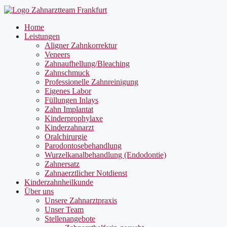
Home
Leistungen
Aligner Zahnkorrektur
Veneers
Zahnaufhellung/Bleaching
Zahnschmuck
Professionelle Zahnreinigung
Eigenes Labor
Füllungen Inlays
Zahn Implantat
Kinderprophylaxe
Kinderzahnarzt
Oralchirurgie
Parodontosebehandlung
Wurzelkanalbehandlung (Endodontie)
Zahnersatz
Zahnaerztlicher Notdienst
Kinderzahnheilkunde
Über uns
Unsere Zahnarztpraxis
Unser Team
Stellenangebote