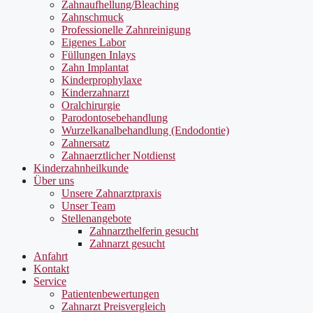
Zahnaufhellung/Bleaching
Zahnschmuck
Professionelle Zahnreinigung
Eigenes Labor
Füllungen Inlays
Zahn Implantat
Kinderprophylaxe
Kinderzahnarzt
Oralchirurgie
Parodontosebehandlung
Wurzelkanalbehandlung (Endodontie)
Zahnersatz
Zahnaerztlicher Notdienst
Kinderzahnheilkunde
Über uns
Unsere Zahnarztpraxis
Unser Team
Stellenangebote
Zahnarzthelferin gesucht
Zahnarzt gesucht
Anfahrt
Kontakt
Service
Patientenbewertungen
Zahnarzt Preisvergleich