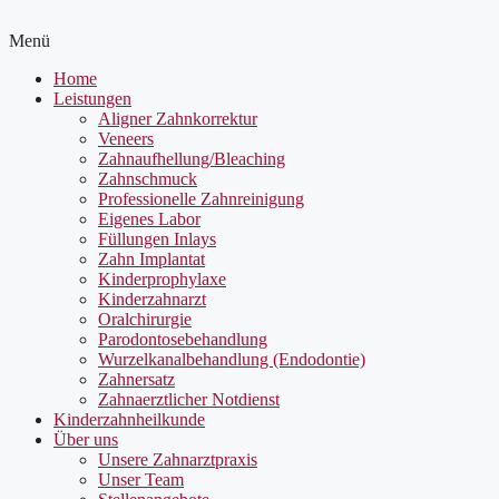
Menü
Home
Leistungen
Aligner Zahnkorrektur
Veneers
Zahnaufhellung/Bleaching
Zahnschmuck
Professionelle Zahnreinigung
Eigenes Labor
Füllungen Inlays
Zahn Implantat
Kinderprophylaxe
Kinderzahnarzt
Oralchirurgie
Parodontosebehandlung
Wurzelkanalbehandlung (Endodontie)
Zahnersatz
Zahnaerztlicher Notdienst
Kinderzahnheilkunde
Über uns
Unsere Zahnarztpraxis
Unser Team