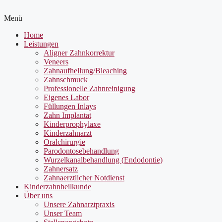
Menü
Home
Leistungen
Aligner Zahnkorrektur
Veneers
Zahnaufhellung/Bleaching
Zahnschmuck
Professionelle Zahnreinigung
Eigenes Labor
Füllungen Inlays
Zahn Implantat
Kinderprophylaxe
Kinderzahnarzt
Oralchirurgie
Parodontosebehandlung
Wurzelkanalbehandlung (Endodontie)
Zahnersatz
Zahnaerztlicher Notdienst
Kinderzahnheilkunde
Über uns
Unsere Zahnarztpraxis
Unser Team