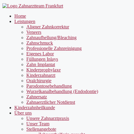
Home
Leistungen
Aligner Zahnkorrektur
Veneers
Zahnaufhellung/Bleaching
Zahnschmuck
Professionelle Zahnreinigung
Eigenes Labor
Füllungen Inlays
Zahn Implantat
Kinderprophylaxe
Kinderzahnarzt
Oralchirurgie
Parodontosebehandlung
Wurzelkanalbehandlung (Endodontie)
Zahnersatz
Zahnaerztlicher Notdienst
Kinderzahnheilkunde
Über uns
Unsere Zahnarztpraxis
Unser Team
Stellenangebote