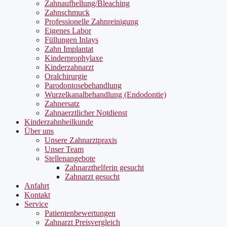
Zahnaufhellung/Bleaching
Zahnschmuck
Professionelle Zahnreinigung
Eigenes Labor
Füllungen Inlays
Zahn Implantat
Kinderprophylaxe
Kinderzahnarzt
Oralchirurgie
Parodontosebehandlung
Wurzelkanalbehandlung (Endodontie)
Zahnersatz
Zahnaerztlicher Notdienst
Kinderzahnheilkunde
Über uns
Unsere Zahnarztpraxis
Unser Team
Stellenangebote
Zahnarzthelferin gesucht
Zahnarzt gesucht
Anfahrt
Kontakt
Service
Patientenbewertungen
Zahnarzt Preisvergleich