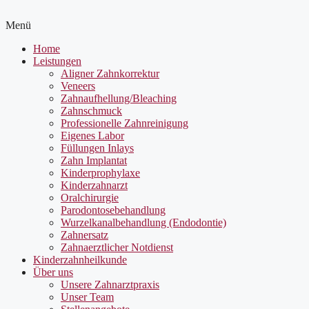
Menü
Home
Leistungen
Aligner Zahnkorrektur
Veneers
Zahnaufhellung/Bleaching
Zahnschmuck
Professionelle Zahnreinigung
Eigenes Labor
Füllungen Inlays
Zahn Implantat
Kinderprophylaxe
Kinderzahnarzt
Oralchirurgie
Parodontosebehandlung
Wurzelkanalbehandlung (Endodontie)
Zahnersatz
Zahnaerztlicher Notdienst
Kinderzahnheilkunde
Über uns
Unsere Zahnarztpraxis
Unser Team