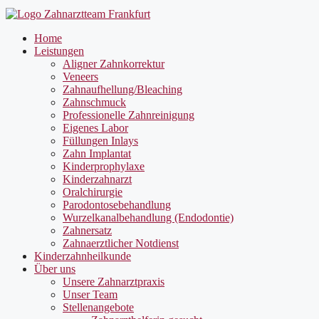
Home
Leistungen
Aligner Zahnkorrektur
Veneers
Zahnaufhellung/Bleaching
Zahnschmuck
Professionelle Zahnreinigung
Eigenes Labor
Füllungen Inlays
Zahn Implantat
Kinderprophylaxe
Kinderzahnarzt
Oralchirurgie
Parodontosebehandlung
Wurzelkanalbehandlung (Endodontie)
Zahnersatz
Zahnaerztlicher Notdienst
Kinderzahnheilkunde
Über uns
Unsere Zahnarztpraxis
Unser Team
Stellenangebote