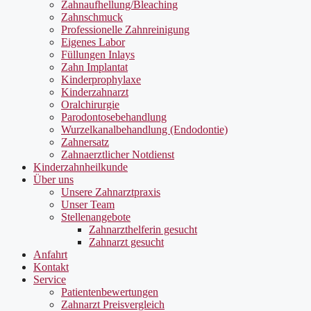
Zahnaufhellung/Bleaching
Zahnschmuck
Professionelle Zahnreinigung
Eigenes Labor
Füllungen Inlays
Zahn Implantat
Kinderprophylaxe
Kinderzahnarzt
Oralchirurgie
Parodontosebehandlung
Wurzelkanalbehandlung (Endodontie)
Zahnersatz
Zahnaerztlicher Notdienst
Kinderzahnheilkunde
Über uns
Unsere Zahnarztpraxis
Unser Team
Stellenangebote
Zahnarzthelferin gesucht
Zahnarzt gesucht
Anfahrt
Kontakt
Service
Patientenbewertungen
Zahnarzt Preisvergleich