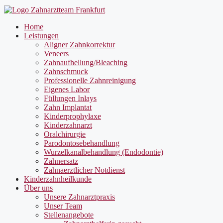
Home
Leistungen
Aligner Zahnkorrektur
Veneers
Zahnaufhellung/Bleaching
Zahnschmuck
Professionelle Zahnreinigung
Eigenes Labor
Füllungen Inlays
Zahn Implantat
Kinderprophylaxe
Kinderzahnarzt
Oralchirurgie
Parodontosebehandlung
Wurzelkanalbehandlung (Endodontie)
Zahnersatz
Zahnaerztlicher Notdienst
Kinderzahnheilkunde
Über uns
Unsere Zahnarztpraxis
Unser Team
Stellenangebote