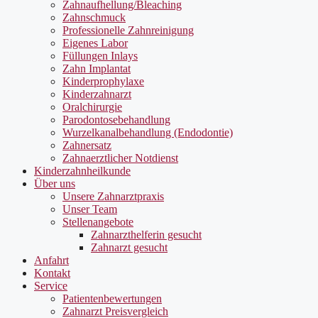
Zahnaufhellung/Bleaching
Zahnschmuck
Professionelle Zahnreinigung
Eigenes Labor
Füllungen Inlays
Zahn Implantat
Kinderprophylaxe
Kinderzahnarzt
Oralchirurgie
Parodontosebehandlung
Wurzelkanalbehandlung (Endodontie)
Zahnersatz
Zahnaerztlicher Notdienst
Kinderzahnheilkunde
Über uns
Unsere Zahnarztpraxis
Unser Team
Stellenangebote
Zahnarzthelferin gesucht
Zahnarzt gesucht
Anfahrt
Kontakt
Service
Patientenbewertungen
Zahnarzt Preisvergleich