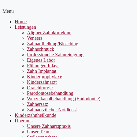
Menü
Home
Leistungen
Aligner Zahnkorrektur
Veneers
Zahnaufhellung/Bleaching
Zahnschmuck
Professionelle Zahnreinigung
Eigenes Labor
Füllungen Inlays
Zahn Implantat
Kinderprophylaxe
Kinderzahnarzt
Oralchirurgie
Parodontosebehandlung
Wurzelkanalbehandlung (Endodontie)
Zahnersatz
Zahnaerztlicher Notdienst
Kinderzahnheilkunde
Über uns
Unsere Zahnarztpraxis
Unser Team