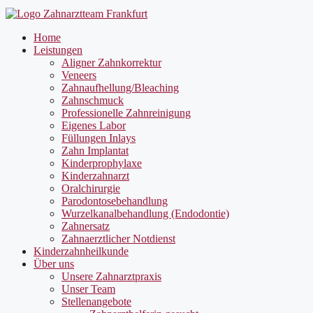
Home
Leistungen
Aligner Zahnkorrektur
Veneers
Zahnaufhellung/Bleaching
Zahnschmuck
Professionelle Zahnreinigung
Eigenes Labor
Füllungen Inlays
Zahn Implantat
Kinderprophylaxe
Kinderzahnarzt
Oralchirurgie
Parodontosebehandlung
Wurzelkanalbehandlung (Endodontie)
Zahnersatz
Zahnaerztlicher Notdienst
Kinderzahnheilkunde
Über uns
Unsere Zahnarztpraxis
Unser Team
Stellenangebote