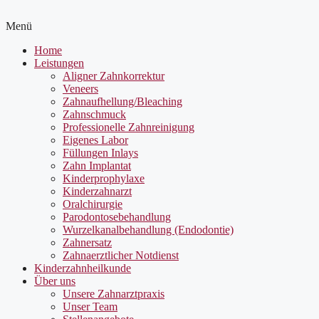
Menü
Home
Leistungen
Aligner Zahnkorrektur
Veneers
Zahnaufhellung/Bleaching
Zahnschmuck
Professionelle Zahnreinigung
Eigenes Labor
Füllungen Inlays
Zahn Implantat
Kinderprophylaxe
Kinderzahnarzt
Oralchirurgie
Parodontosebehandlung
Wurzelkanalbehandlung (Endodontie)
Zahnersatz
Zahnaerztlicher Notdienst
Kinderzahnheilkunde
Über uns
Unsere Zahnarztpraxis
Unser Team