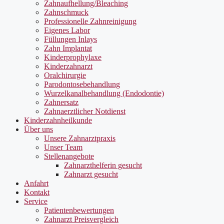
Zahnaufhellung/Bleaching
Zahnschmuck
Professionelle Zahnreinigung
Eigenes Labor
Füllungen Inlays
Zahn Implantat
Kinderprophylaxe
Kinderzahnarzt
Oralchirurgie
Parodontosebehandlung
Wurzelkanalbehandlung (Endodontie)
Zahnersatz
Zahnaerztlicher Notdienst
Kinderzahnheilkunde
Über uns
Unsere Zahnarztpraxis
Unser Team
Stellenangebote
Zahnarzthelferin gesucht
Zahnarzt gesucht
Anfahrt
Kontakt
Service
Patientenbewertungen
Zahnarzt Preisvergleich