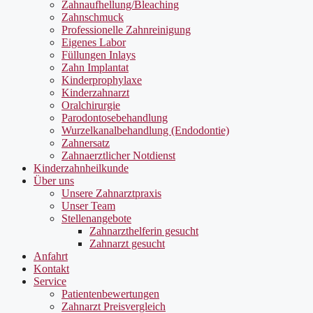
Zahnaufhellung/Bleaching
Zahnschmuck
Professionelle Zahnreinigung
Eigenes Labor
Füllungen Inlays
Zahn Implantat
Kinderprophylaxe
Kinderzahnarzt
Oralchirurgie
Parodontosebehandlung
Wurzelkanalbehandlung (Endodontie)
Zahnersatz
Zahnaerztlicher Notdienst
Kinderzahnheilkunde
Über uns
Unsere Zahnarztpraxis
Unser Team
Stellenangebote
Zahnarzthelferin gesucht
Zahnarzt gesucht
Anfahrt
Kontakt
Service
Patientenbewertungen
Zahnarzt Preisvergleich