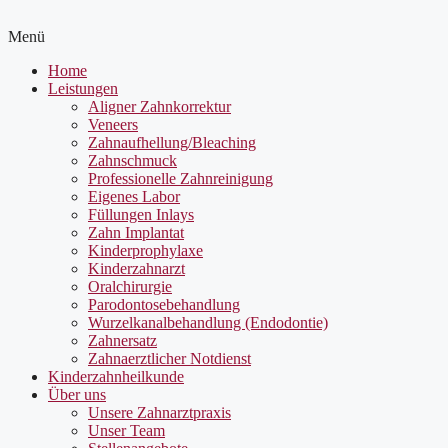
Menü
Home
Leistungen
Aligner Zahnkorrektur
Veneers
Zahnaufhellung/Bleaching
Zahnschmuck
Professionelle Zahnreinigung
Eigenes Labor
Füllungen Inlays
Zahn Implantat
Kinderprophylaxe
Kinderzahnarzt
Oralchirurgie
Parodontosebehandlung
Wurzelkanalbehandlung (Endodontie)
Zahnersatz
Zahnaerztlicher Notdienst
Kinderzahnheilkunde
Über uns
Unsere Zahnarztpraxis
Unser Team