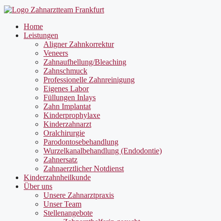
Home
Leistungen
Aligner Zahnkorrektur
Veneers
Zahnaufhellung/Bleaching
Zahnschmuck
Professionelle Zahnreinigung
Eigenes Labor
Füllungen Inlays
Zahn Implantat
Kinderprophylaxe
Kinderzahnarzt
Oralchirurgie
Parodontosebehandlung
Wurzelkanalbehandlung (Endodontie)
Zahnersatz
Zahnaerztlicher Notdienst
Kinderzahnheilkunde
Über uns
Unsere Zahnarztpraxis
Unser Team
Stellenangebote