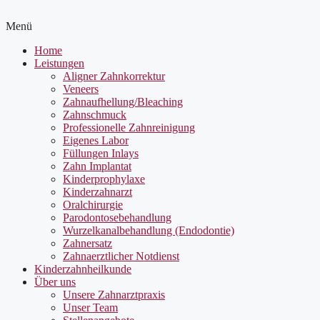
Menü
Home
Leistungen
Aligner Zahnkorrektur
Veneers
Zahnaufhellung/Bleaching
Zahnschmuck
Professionelle Zahnreinigung
Eigenes Labor
Füllungen Inlays
Zahn Implantat
Kinderprophylaxe
Kinderzahnarzt
Oralchirurgie
Parodontosebehandlung
Wurzelkanalbehandlung (Endodontie)
Zahnersatz
Zahnaerztlicher Notdienst
Kinderzahnheilkunde
Über uns
Unsere Zahnarztpraxis
Unser Team