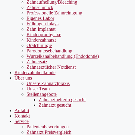
Zahnaufhellung/Bleaching
Zahnschmuck
Professionelle Zahnreinigung
Eigenes Labor
Füllungen Inlays
Zahn Implantat
Kinderprophylaxe
Kinderzahnarzt
Oralchirurgie
Parodontosebehandlung
Wurzelkanalbehandlung (Endodontie)
Zahnersatz
Zahnaerztlicher Notdienst
Kinderzahnheilkunde
Über uns
Unsere Zahnarztpraxis
Unser Team
Stellenangebote
Zahnarzthelferin gesucht
Zahnarzt gesucht
Anfahrt
Kontakt
Service
Patientenbewertungen
Zahnarzt Preisvergleich