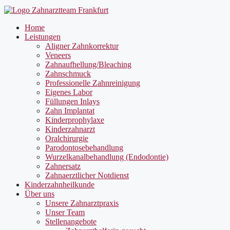
Home
Leistungen
Aligner Zahnkorrektur
Veneers
Zahnaufhellung/Bleaching
Zahnschmuck
Professionelle Zahnreinigung
Eigenes Labor
Füllungen Inlays
Zahn Implantat
Kinderprophylaxe
Kinderzahnarzt
Oralchirurgie
Parodontosebehandlung
Wurzelkanalbehandlung (Endodontie)
Zahnersatz
Zahnaerztlicher Notdienst
Kinderzahnheilkunde
Über uns
Unsere Zahnarztpraxis
Unser Team
Stellenangebote